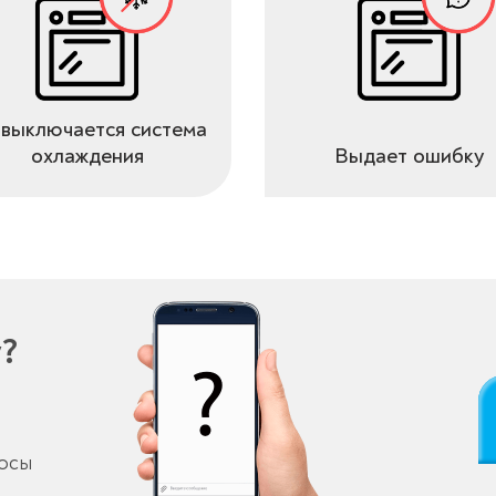
выключается система
охлаждения
Выдает ошибку
у?
росы