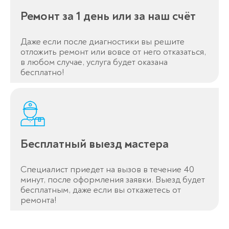
Оставьте заявку
Ремонт за 1 день или за наш счёт
перезвоним в течение 3-х минут
Даже если после диагностики вы решите
отложить ремонт или вовсе от него отказаться,
в любом случае, услуга будет оказана
бесплатно!
Спасибо!
Менеджер свяжется с вами в
течение 3-x минут.
Бесплатный выезд мастера
Специалист приедет на вызов в течение 40
минут, после оформления заявки. Выезд будет
бесплатным, даже если вы откажетесь от
ремонта!